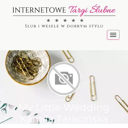
Menu
My Little Wedding
Kamila Taracińska