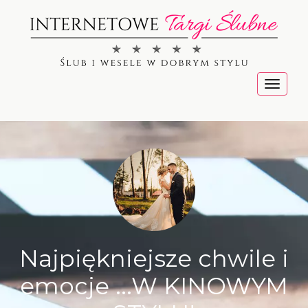
Menu
Najpiękniejsze chwile i
emocje ...W KINOWYM