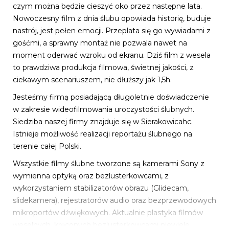
czym można będzie cieszyć oko przez następne lata.
Nowoczesny film z dnia ślubu opowiada historię, buduje
nastrój, jest pełen emocji. Przeplata się go wywiadami z
gośćmi, a sprawny montaż nie pozwala nawet na
moment oderwać wzroku od ekranu. Dziś film z wesela
to prawdziwa produkcja filmowa, świetnej jakości, z
ciekawym scenariuszem, nie dłuższy jak 1,5h.
Jesteśmy firmą posiadającą długoletnie doświadczenie
w zakresie wideofilmowania uroczystości ślubnych.
Siedziba naszej firmy znajduje się w Sierakowicahc.
Istnieje możliwość realizacji reportażu ślubnego na
terenie całej Polski.
Wszystkie filmy ślubne tworzone są kamerami Sony z
wymienna optyką oraz bezlusterkowcami, z
wykorzystaniem stabilizatorów obrazu (Glidecam,
slidekamera), rejestratorów audio oraz bezprzewodowych
mikroportów dźwiękowych. Aktualnie plastyka filmów
weselnych, kręconych bezlusterkowcami niewiele