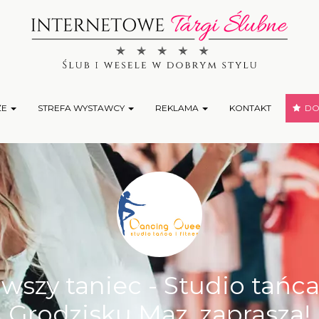
ŻE
STREFA WYSTAWCY
REKLAMA
KONTAKT
DOD
erwszy taniec - Studio tań
Grodzisku Maz. zaprasza!