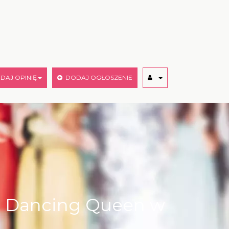
AJ OPINIĘ
DODAJ OGŁOSZENIE
ca Dancing Queen w