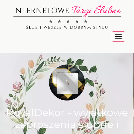
Menu
RoyalDekor - wyjątkowe
zaproszenia ślubne i