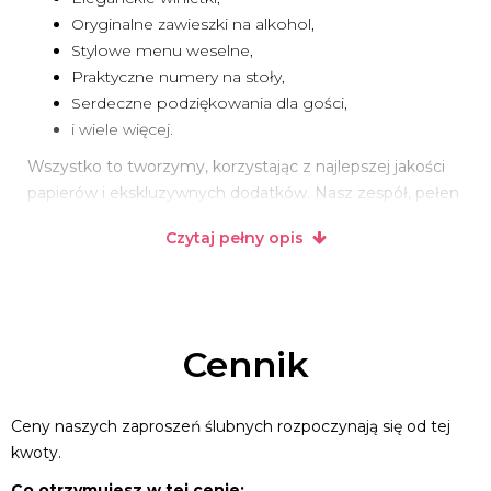
Oryginalne zawieszki na alkohol,
Stylowe menu weselne,
Praktyczne numery na stoły,
Serdeczne podziękowania dla gości,
i wiele więcej.
Wszystko to tworzymy, korzystając z najlepszej jakości
papierów i ekskluzywnych dodatków. Nasz zespół, pełen
pasji i kreatywności, dba o to, by każdy element był
Czytaj pełny opis
doskonały i na czas.
Stawiamy na unikalne wzory, które przyciągają wzrok i
zachwycają swoim wykonaniem. Jesteśmy tutaj, aby
pomóc Wam uczynić ten dzień niezapomnianym.
Cennik
Zapraszamy do współpracy wszystkie przyszłe Pary
Młode. Czekamy na Was i jesteśmy do Waszej
dyspozycji!
Ceny naszych zaproszeń ślubnych rozpoczynają się od tej
kwoty.
Co otrzymujesz w tej cenie: