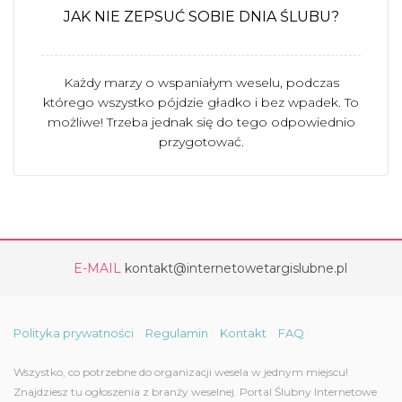
JAK NIE ZEPSUĆ SOBIE DNIA ŚLUBU?
Każdy marzy o wspaniałym weselu, podczas
którego wszystko pójdzie gładko i bez wpadek. To
możliwe! Trzeba jednak się do tego odpowiednio
przygotować.
E-MAIL
kontakt@internetowetargislubne.pl
Polityka prywatności
Regulamin
Kontakt
FAQ
Wszystko, co potrzebne do organizacji wesela w jednym miejscu!
Znajdziesz tu ogłoszenia z branży weselnej. Portal Ślubny Internetowe