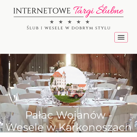
Menu
Pałac Wojanów -
Wesele w Karkonoszach