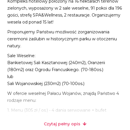
Kompleks hotelowy położony na 16 hektarach terenów
zielonych, wyposażony w 2 sale weselne, 91 pokoi dla 196
gości, strefę SPA&Wellness, 2 restauracje. Organizujemy
wesela od ponad 15 lat!
Proponujemy Państwu możliwość zorganizowania
ceremonii zaślubin w historycznym parku w otoczeniu
natury.
Sale Weselne:
Bankietowej Sali Kasztanowej (240m2), Oranżerii
(180m2) oraz Ogrodu Francuskiego. (70-180os.)
lub
Sali Wojanowskiej (230m2) (70-100os.)
W ofercie weselnej Pałacu Wojanów, znajdą Państwo 4
rodzaje menu:
1. Menu (305 zł / os.) - 4 dania serwowane + bufet
2. Menu (345 zł / os.) - 4 dania serwowane + bufet
Czytaj pełny opis
3. Menu (365 zł) - 4 dania serwowane + bufet