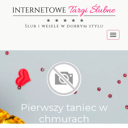
Menu
Pierwszy taniec w
chmurach