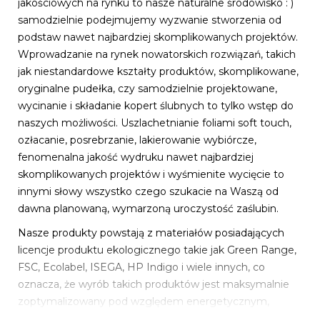
jakościowych na rynku to nasze naturalne środowisko : )
samodzielnie podejmujemy wyzwanie stworzenia od
podstaw nawet najbardziej skomplikowanych projektów.
Wprowadzanie na rynek nowatorskich rozwiązań, takich
jak niestandardowe kształty produktów, skomplikowane,
oryginalne pudełka, czy samodzielnie projektowane,
wycinanie i składanie kopert ślubnych to tylko wstęp do
naszych możliwości. Uszlachetnianie foliami soft touch,
ozłacanie, posrebrzanie, lakierowanie wybiórcze,
fenomenalna jakość wydruku nawet najbardziej
skomplikowanych projektów i wyśmienite wycięcie to
innymi słowy wszystko czego szukacie na Waszą od
dawna planowaną, wymarzoną uroczystość zaślubin.
Nasze produkty powstają z materiałów posiadających
licencje produktu ekologicznego takie jak Green Range,
FSC, Ecolabel, ISEGA, HP Indigo i wiele innych, co
oznacza, że wyrób takich produktów jest maksymalnie
zoptymalizowany pod względem energetycznym,
powstaje z materiałów przyjaznych środowisku