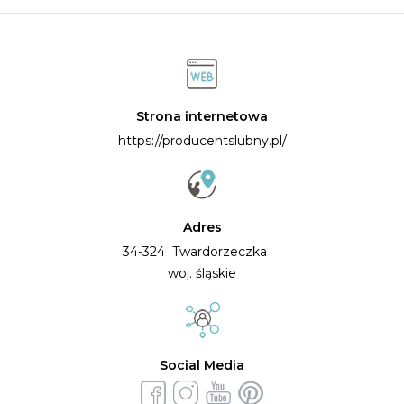
projektów zaproszeń, winietek, czy innych produktów,
które wymagają personalizacji imiennej, w formie
ostatecznej, gotowych do wydruku i obróbki. Dzięki
wyjątkowej funkcjonalności personalizatora, który daje
nam możliwości wklejania całych list oraz szybkiego
Strona internetowa
podglądu każdego produktu, nie tylko pomijacie cały
https://producentslubny.pl/
proces manualnej personalizacji i oszczędzacie mnóstwo
cennego czasu, ale i zyskujecie na Waszym budżecie!
Cena produktów pozostaje ta sama bez względu na to,
czy wolicie dostosować sam projekt i pozostawić puste
Adres
lub wykropkowane miejsce na manualne uzupełnienie
34-324 Twardorzeczka
imion gości, czy może od razu w pełni personalizujecie
woj. śląskie
swoje produkty.
Social Media