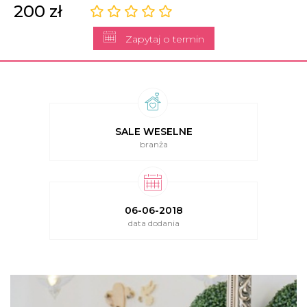
200 zł
Zapytaj o termin
SALE WESELNE
branża
06-06-2018
data dodania