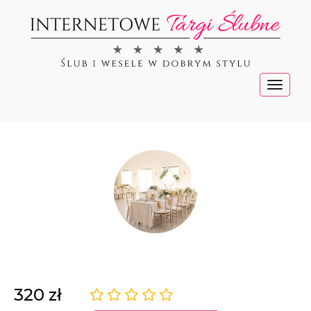
Menu
Sala bankietowa Triana
320 zł