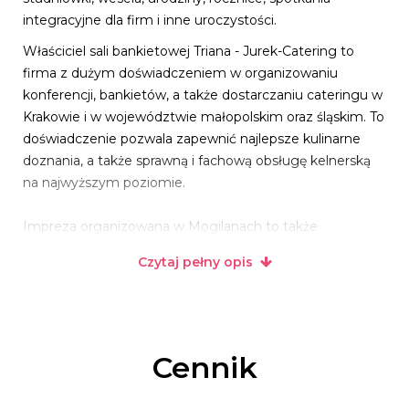
integracyjne dla firm i inne uroczystości.
Właściciel sali bankietowej Triana - Jurek-Catering to
firma z dużym doświadczeniem w organizowaniu
konferencji, bankietów, a także dostarczaniu cateringu w
Krakowie i w województwie małopolskim oraz śląskim. To
doświadczenie pozwala zapewnić najlepsze kulinarne
doznania, a także sprawną i fachową obsługę kelnerską
na najwyższym poziomie.
Impreza organizowana w Mogilanach to także
gwarancja, że każde wydarzenie będzie wyjątkowe i
Czytaj pełny opis
jedyne w swoim rodzaju. Z wielką przyjemnością
skomponujemy ofertę dostosowaną do Twoich potrzeb,
zakładanego scenariusza wydarzenia i budżetu.
Zachęcamy do bezpośredniego kontaktu z nami. Ofertę
oraz galerię można znaleźć na stronie www, a szczegóły
Cennik
naszej oferty pod nr 607-913-692.