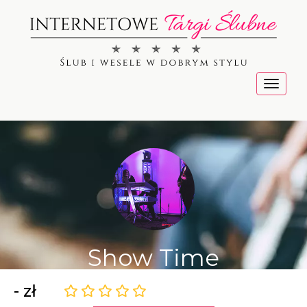
Menu
Show Time
- zł