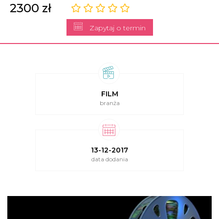
2300 zł
Zapytaj o termin
FILM
branża
13-12-2017
data dodania