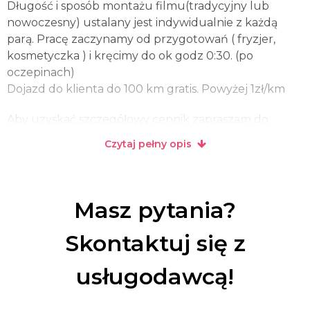
Długość i sposób montażu filmu(tradycyjny lub
nowoczesny) ustalany jest indywidualnie z każdą
parą. Pracę zaczynamy od przygotowań ( fryzjer,
kosmetyczka ) i kręcimy do ok godz 0:30. (po
oczepinach)
Dojazd do klienta do 100 km gratis. Powyżej 1zł/km
Aby uzyskać szczegółowy cennik zapraszam do
kontaktu.
Czytaj pełny opis
Masz pytania?
Skontaktuj się z
usługodawcą!