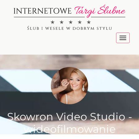
Menu
Skowron Video Studio -
wideofilmowanie