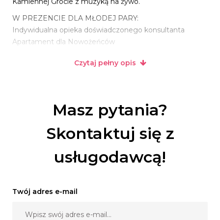
Kamiennej Grocie z muzyką na żywo.
W PREZENCIE DLA MŁODEJ PARY:
Indywidualna opieka doświadczonego konsultanta
Apartament dla Nowożeńców
2 pokoje dla rodziców Państwa Młodych
Czytaj pełny opis
Ślub w Kościele Pałacowym
Chlebek weselny na powitanie Nowożeńców
Aperitif z wina musującego na powitanie Pary Młodej
Przedłużona doba hotelowa
Masz pytania?
Niespodzianka na uczczenie rocznicy ślubu
10% rabatu na organizację przyjęcia rodzinnego
Skontaktuj się z
(imieniny, urodziny, chrzciny, rocznica ślubu)
usługodawcą!
Twój adres e-mail