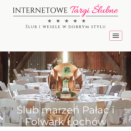
Menu
Ślub marzeń Pałac i
Folwark Łochów