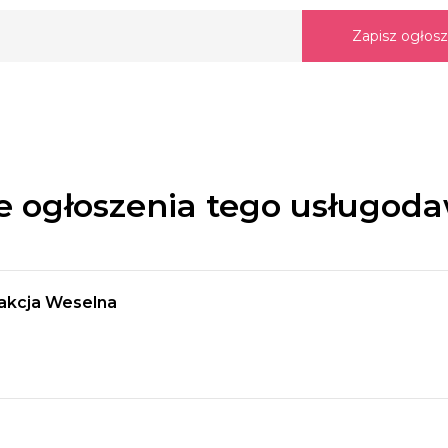
Zapisz ogłos
e ogłoszenia tego usługod
akcja Weselna