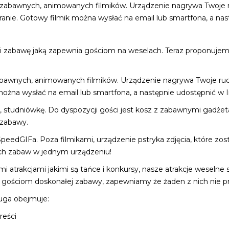
zabawnych, animowanych filmików. Urządzenie nagrywa Twoje ru
nie. Gotowy filmik można wysłać na email lub smartfona, a nast
zabawę jaką zapewnia gościom na weselach. Teraz proponujemy 
bawnych, animowanych filmików. Urządzenie nagrywa Twoje ruchy
żna wysłać na email lub smartfona, a następnie udostępnić w I
, studniówkę. Do dyspozycji gości jest kosz z zabawnymi gadże
 zabawy.
i SpeedGIFa. Poza filmikami, urządzenie pstryka zdjęcia, które
óch zabaw w jednym urządzeniu!
i atrakcjami jakimi są tańce i konkursy, nasze atrakcje weseln
 gościom doskonałej zabawy, zapewniamy że żaden z nich nie pr
ługa obejmuje:
reści