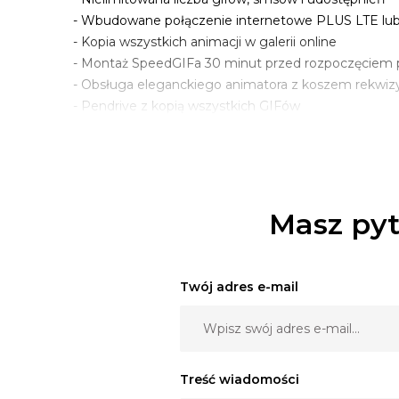
- Wbudowane połączenie internetowe PLUS LTE lub
- Kopia wszystkich animacji w galerii online
- Montaż SpeedGIFa 30 minut przed rozpoczęciem 
- Obsługa eleganckiego animatora z koszem rekwi
- Pendrive z kopią wszystkich GIFów
- Brak zaliczki; uproszczona umowa
Dodatkowymi usługami są:
Możliwość nadania SpeedGIFowi funkcji fotobudki 15
Tło fotograficzne lub kotary 360 do zwiększenia pry
Masz pyt
Personalizacja tła - własny nadruk 350zł
Nasza kolejna nowość - namiot LED zamiast tła lub 
Twój adres e-mail
Treść wiadomości