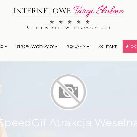
ŻE
STREFA WYSTAWCY
REKLAMA
KONTAKT
DOD
SpeedGif Atrakcja Weseln