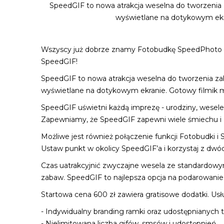
SpeedGIF to nowa atrakcja weselna do tworzenia 
wyświetlane na dotykowym ekra
Wszyscy już dobrze znamy Fotobudkę SpeedPhoto i 
SpeedGIF!
SpeedGIF to nowa atrakcja weselna do tworzenia za
wyświetlane na dotykowym ekranie. Gotowy filmik mo
SpeedGIF uświetni każdą imprezę - urodziny, wesele
Zapewniamy, że SpeedGIF zapewni wiele śmiechu i
Możliwe jest również połączenie funkcji Fotobudki 
Ustaw punkt w okolicy SpeedGIF’a i korzystaj z dw
Czas uatrakcyjnić zwyczajne wesela ze standardowym
zabaw. SpeedGIF to najlepsza opcja na podarowanie
Startowa cena 600 zł zawiera gratisowe dodatki. Us
- Indywidualny branding ramki oraz udostępnianych t
- Nielimitowana liczba gifów, smsów i udostępnień