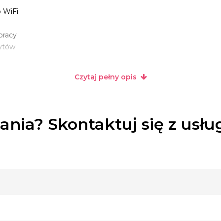
 WiFi
pracy
zytów
Czytaj pełny opis
0zł/h
watności 50zł
ania? Skontaktuj się z usł
kotar 200zł