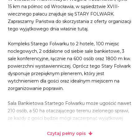
15 km na północ od Wrocławia, w sąsiedztwie XVIII-
wiecznego pałacu znajduje się STARY FOLWARK.
Zapraszamy Państwa do skorzystania z oferty organizacji
tego wyjątkowego dnia właśnie tutaj.
Kompleks Starego Folwarku to 2 hotele, 100 miejsc
noclegowych, 2 oddalone od siebie sale bankietowe, 3
sale konferencyjne, łącznie na 600 osób oraz 1800 m kw.
powierzchni wystawienniczej. Oprócz tego Stary Folwark
dysponuje przepięknym plenerem, który jest
wytchnieniem dla gości oraz idealnym miejscem na
zorganizowanie poprawin.
Sala Bankietowa Startego Folwarku może ugościć nawet
210 osób, a 50 ha otaczającego terenu zielonego sprawi,
że każdy z gości będzie mógł zaczerpnąć wyjątkowej
atmosfery płynącej z 300-letniej historii tego miejsca.
Czytaj pełny opis