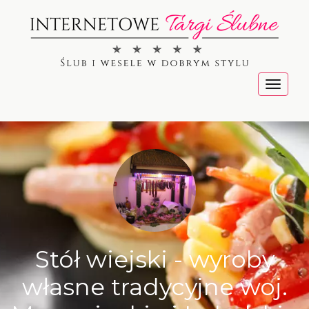
Menu
Stół wiejski - wyroby
własne tradycyjne woj.