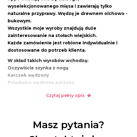
wyselekcjonowanego mięsa i zawierają tylko
naturalne przyprawy. Wędzę je drewnem olchowo -
bukowym.
Wszystkie moje wyroby znajdują duże
zainteresowanie na stołach wiejskich.
Każde zamówienie jest robione indywidualnie i
dostosowane do potrzeb klienta.
W skład takich wyrobów wchodzą:
Oczywiście szynka z nogą
Karczek wędzony
Polędwica wędzona parzona
Boczek wędzony
Czytaj pełny opis
Kiełbasa chłopska
Kiełbasa suszona 24h w wędzarni
Kaszanka
Pasztetowa
Masz pytania?
Salceson włoski w naturalnym żołądku
Żeberka wędzone