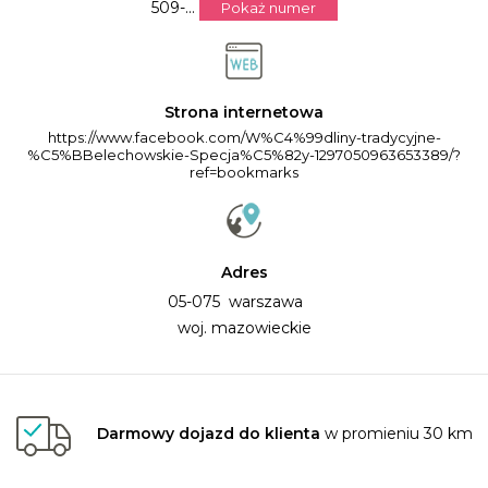
509-...
Pokaż numer
Strona internetowa
https://www.facebook.com/W%C4%99dliny-tradycyjne-
%C5%BBelechowskie-Specja%C5%82y-1297050963653389/?
ref=bookmarks
Adres
05-075 warszawa
woj. mazowieckie
Darmowy dojazd do klienta
w promieniu 30 km