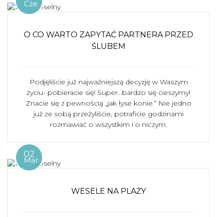
Cze
O CO WARTO ZAPYTAĆ PARTNERA PRZED
ŚLUBEM
Podjęliście już najważniejszą decyzję w Waszym
życiu- pobieracie się! Super…bardzo się cieszymy!
Znacie się z pewnością „jak łyse konie.” Nie jedno
już ze sobą przeżyliście, potraficie godzinami
rozmawiać o wszystkim i o niczym.
02
Mar
WESELE NA PLAŻY