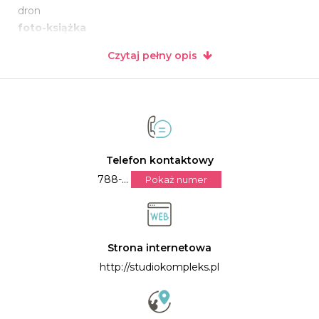
dron
foto-książka
pakiet foto+video
Czytaj pełny opis
reportaż ślubny
sesja narzeczeńska
sesja plenerowa
sesja zagraniczna
Do wyboru:przez klienta
Możliwość nagrywania na
4 kamery
Telefon kontaktowy
Fotografii na
4 Fotografów
788-...
Pokaż numer
Jesteśmy w stanie obsłużyć do
4 Ślubów
w jeden dzień
dzięki współpracy z zaprzyjaźnionymi firmami FOTO-
VIDEO
Zasięg
Cała Polska i nie tylko
Strona internetowa
Zapraszamy
http://studiokompleks.pl