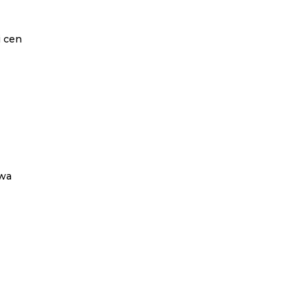
i cen
owa