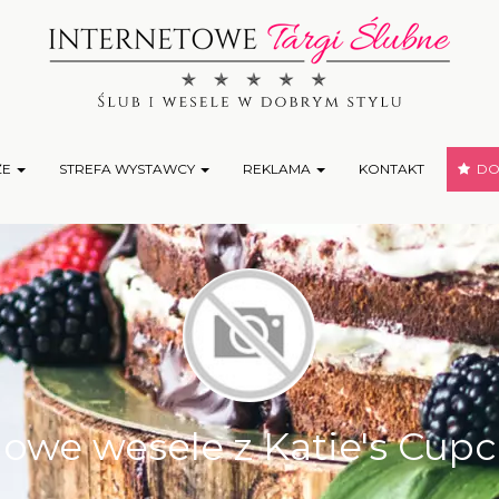
ŻE
STREFA WYSTAWCY
REKLAMA
KONTAKT
DOD
lowe wesele z Katie's Cup