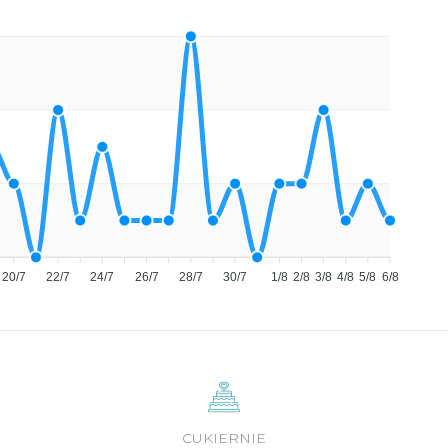
20/7
22/7
24/7
26/7
28/7
30/7
1/8
2/8
3/8
4/8
5/8
6/8
CUKIERNIE