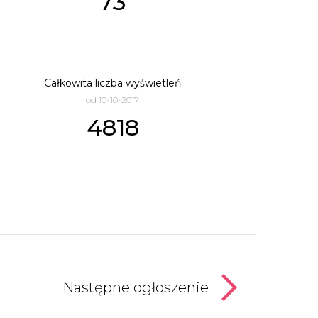
73
Całkowita liczba wyświetleń
od 10-10-2017
4818
Następne ogłoszenie