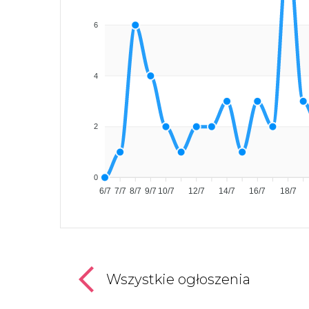
6
4
2
0
6/7
7/7
8/7
9/7
10/7
12/7
14/7
16/7
18/7
Wszystkie ogłoszenia