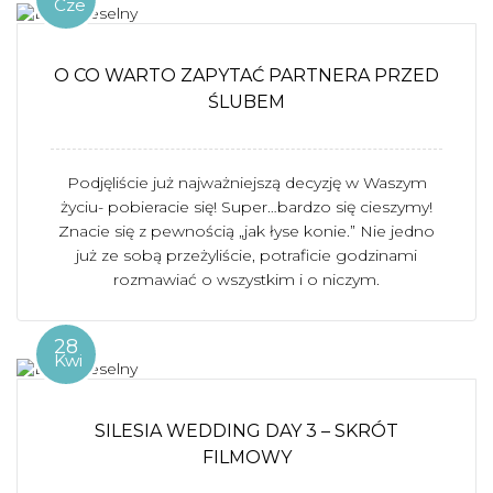
Cze
O CO WARTO ZAPYTAĆ PARTNERA PRZED
ŚLUBEM
Podjęliście już najważniejszą decyzję w Waszym
życiu- pobieracie się! Super…bardzo się cieszymy!
Znacie się z pewnością „jak łyse konie.” Nie jedno
już ze sobą przeżyliście, potraficie godzinami
rozmawiać o wszystkim i o niczym.
28
Kwi
SILESIA WEDDING DAY 3 – SKRÓT
FILMOWY