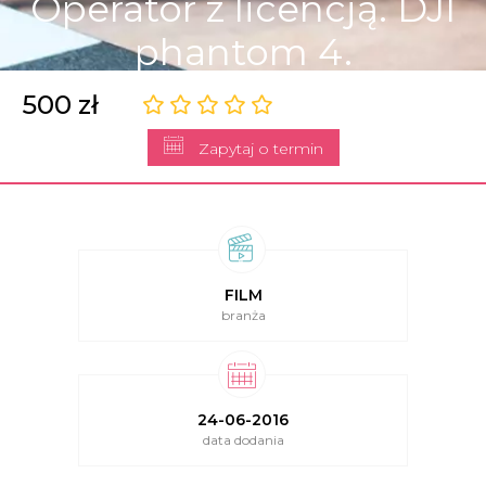
Operator z licencją. DJI
phantom 4.
500 zł
Zapytaj o termin
FILM
branża
24-06-2016
data dodania