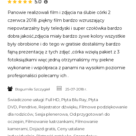
5.0
Panowie realizowali film i zdjęcia na ślubie córki 2
czerwca 2018 ,piękny film bardzo wzruszający
niepowtarzalny były teledyski i super czołówka bardzo
dobra jakość,zdjęcia miały bardzo żywe kolory wszystkie
były obrobione i do tego w gratisie dostaliśmy bardzo
fajną prezentację z tych zdjęć ,córka wzięłą pakiet z 3
fotoksiążkami więc jedną otrzymaliśmy my piekne
wykonanie i współpraca z panami na wysokim poziomie
profesjonaliści polecamy ich .
Bogumiła Szczygieł
25-07-2018 r.
Świadczone usługi:
Full HD, Płyta Blu Ray, Płyta
DVD, Pendrive, Rejestrator dźwięku, Filmowe podziękowanie
dla rodziców, Sesja plenerowa, Od przygotowań do
oczepin, Filmowanie lustrzankami, Filmowanie
kamerami, Dojazd gratis, Ceny ustalane
indywidualnie, Płatność gotówką, Sprzedaż w