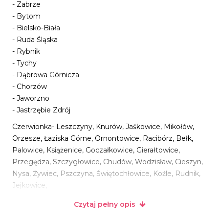
- Zabrze
- Bytom
- Bielsko-Biała
- Ruda Śląska
- Rybnik
- Tychy
- Dąbrowa Górnicza
- Chorzów
- Jaworzno
- Jastrzębie Zdrój
Czerwionka- Leszczyny, Knurów, Jaśkowice, Mikołów,
Orzesze, Łaziska Górne, Ornontowice, Racibórz, Bełk,
Palowice, Książenice, Goczałkowice, Gierałtowice,
Przegędza, Szczygłowice, Chudów, Wodzisław, Cieszyn,
Nysa, Żywiec, Pszczyna, Świętochłowice, Koźle, Rudnik,
Jejkowice,
Czytaj pełny opis