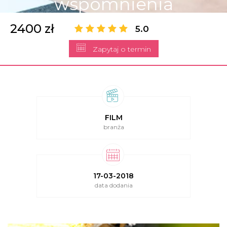
wspomnienia
2400 zł
5.0
Zapytaj o termin
FILM
branża
17-03-2018
data dodania