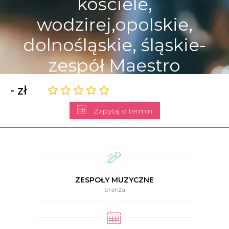
kościele,
wodzirej,opolskie,
dolnośląskie, śląskie-
zespół Maestro
- zł
Zapytaj o termin
ZESPOŁY MUZYCZNE
branża