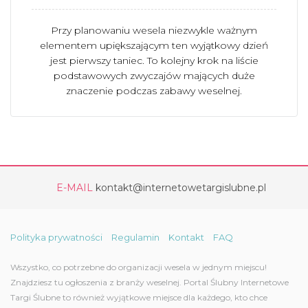
Przy planowaniu wesela niezwykle ważnym
elementem upiększającym ten wyjątkowy dzień
jest pierwszy taniec. To kolejny krok na liście
podstawowych zwyczajów mających duże
znaczenie podczas zabawy weselnej.
E-MAIL
kontakt@internetowetargislubne.pl
Polityka prywatności
Regulamin
Kontakt
FAQ
Wszystko, co potrzebne do organizacji wesela w jednym miejscu!
Znajdziesz tu ogłoszenia z branży weselnej. Portal Ślubny Internetowe
Targi Ślubne to również wyjątkowe miejsce dla każdego, kto chce