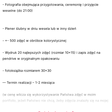
- Fotografia obejmująca przygotowania, ceremonię i przyjęcie
weselne (do 21:00)
- Plener ślubny w dniu wesela lub w inny dzień
- +- 500 zdjęć w obróbce kolorystycznej
- Wydruk 20 najlepszych zdjęć (rozmiar 10x15) i zapis zdjęć na
pendrive w oryginalnym opakowaniu
- fotoksiążka rozmiarem 30x30
— Termin realizacji – 1-2 miesiąca
(w cenę wlicza się wykorzystywanie Państwa zdjęć w moim
portfolio, jeżeli Państwo nie chcą, żeby zdjęcia znalazły się na mojej
stronie internetowej lub sieciach społecznościowych, to koszt