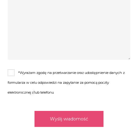
-zniżka 15% na sesje narzeczeńską
— Termin realizacji – 1-2 miesiąca
(w cenę wlicza się wykorzystywanie Państwa zdjęć w moim
portfolio, jeżeli Państwo nie chcą, żeby zdjęcia znalazły się na mojej
stronie internetowej lub sieciach społecznościowych, to koszt
wtedy będzie wynosił o 50% więcej od standartowej ceny. )
*Wyrażam zgodę na przetwarzanie oraz udostępnienie danych z
formularza w celu odpowiedzi na zapytanie za pomocą poczty
elektronicznej i/lub telefonu
Wyślij wiadomość