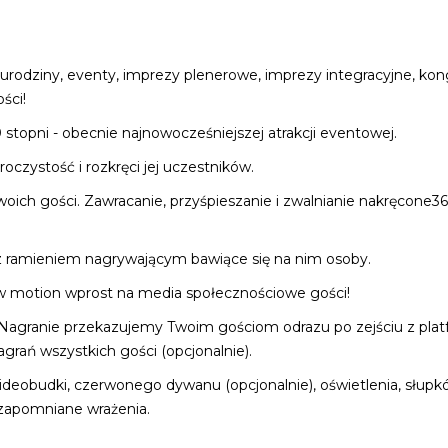
 urodziny, eventy, imprezy plenerowe, imprezy integracyjne, kong
ści!
stopni - obecnie najnowocześniejszej atrakcji eventowej.
oczystość i rozkręci jej uczestników.
woich gości. Zawracanie, przyśpieszanie i zwalnianie nakręco
 z ramieniem nagrywającym bawiące się na nim osoby.
w motion wprost na media społecznościowe gości!
Nagranie przekazujemy Twoim gościom odrazu po zejściu z plat
rań wszystkich gości (opcjonalnie).
wideobudki, czerwonego dywanu (opcjonalnie), oświetlenia, sł
ezapomniane wrażenia.