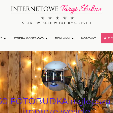
ŻE
STREFA WYSTAWCY
REKLAMA
KONTAKT
DOD
 FOTOBUDKA najlepsza at
imprezę wesele