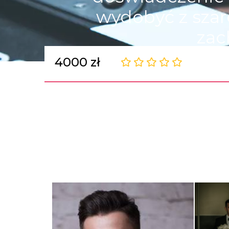
wydobyć z szare
zac
4000 zł