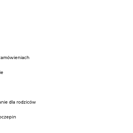
 zamówieniach
ie
nie dla rodziców
oczepin