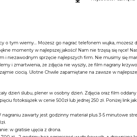
yscy o tym wiemy... Możesz go nagrać telefonem wujka, możesz da
iękne momenty w najlepszej jakości! Nam nie trzęsą się ręce! 
 i niezawodnym sprzęcie najlepszych firm. Nie musimy się mart
lemy i zmartwienia, że zdjęcia nie wyszły, że film nagrany krzy
ę zajmie ciocią. Ulotne Chwile zapamiętane na zawsze w najlepszej
ez cały dzień ślubu, plener w osobny dzień. Zdjęcia oraz film odd
ciu fotoksiążek w cenie 500zł lub jednej 250 zł. Poniżej link jak
 nagraniu zawarty jest godzinny materiał plus 3-5 minutowe str
zł.
ie: w gratisie ujęcia z drona.