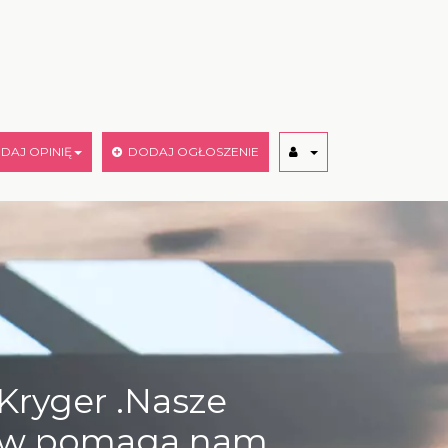
AJ OPINIĘ
DODAJ OGŁOSZENIE
Kryger .Nasze
lmów pomaga nam