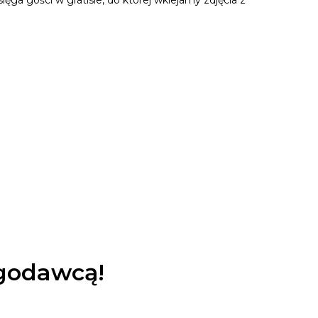
a gości w gratisie, do której wklejamy zdjęcia z
ugodawcą!