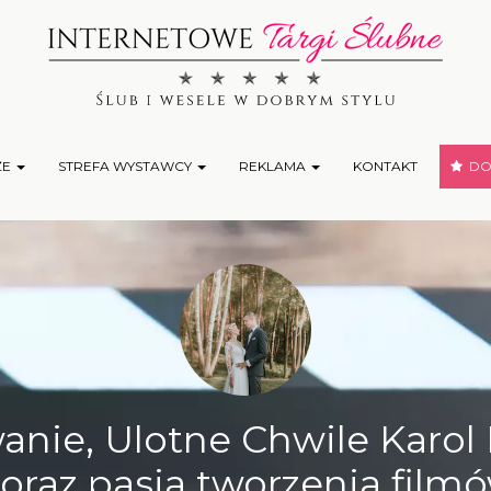
ŻE
STREFA WYSTAWCY
REKLAMA
KONTAKT
DOD
nie, Ulotne Chwile Karol 
oraz pasja tworzenia fi