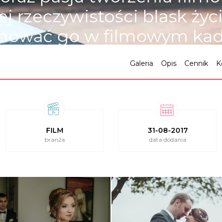
j rzeczywistości blask ży
hować go w filmowym kad
Galeria
Opis
Cennik
K
FILM
31-08-2017
branża
data dodania