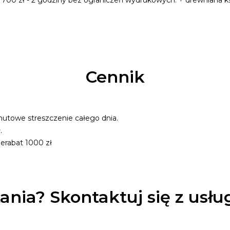
0 zł - 2 godziny bez ograniczeń wydrukowych. + drewniana księg
Cennik
nutowe streszczenie całego dnia.
.
ierabat 1000 zł
ania? Skontaktuj się z usł