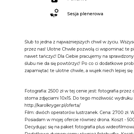
Sesja plenerowa
Ślub to jedna z najważniejszych chwil w życiu. Wsz
przez nas! Ulotne Chwile pozwolą ci wspominać te p
nawet tańczyć! Dla Ciebie pracujemy na sprawdzonym
ślubu nie da się powtórzyć! Po co ci dodatkowe prob
zapamiętać te ulotne chwile, a wujek niech lepiej si
Fotografia: 2500 zł w tej cenie jest: fotografia prz
stoma zdjęciami 10x15. Do tego możliwość wydruku pię
http://karolkryger.pl/oferta/
Film: dwóch operatorów lustrzanek. Cena: 2700 zł. W
Posiadam w mojej ofercie również drona. Koszt - 500
Decydując się na pakiet fotografia plus wideofilmowan