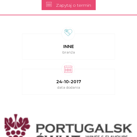
Zapytaj o termin
INNE
branża
24-10-2017
data dodania