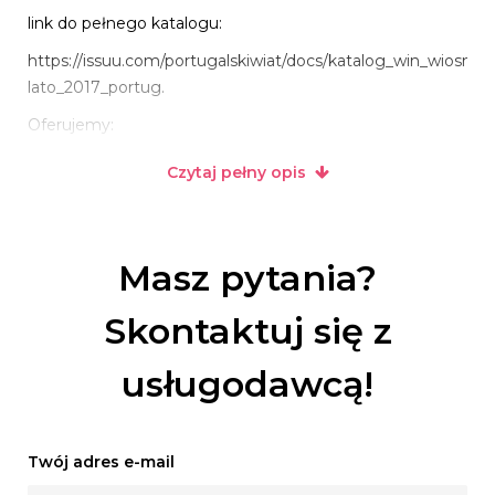
link do pełnego katalogu:
https://issuu.com/portugalskiwiat/docs/katalog_win_wiosna-
lato_2017_portug.
Oferujemy:
- Rzetelne doradztwo
Czytaj pełny opis
- Hurtowe ceny od importera
- Ekspresową wysyłkę nawet do 48h
- Możliwość zwrotu towaru
- Rabaty oraz sezonowe promocje
Masz pytania?
A każdy zadowolony klient jest dla nas źródłem radości.
Skontaktuj się z
usługodawcą!
Twój adres e-mail