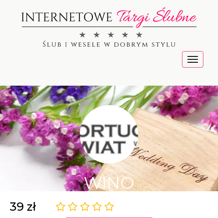
Menu
WINO
39 zł