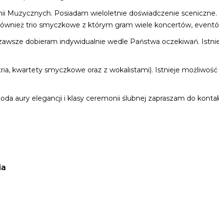
mii Muzycznych. Posiadam wieloletnie doświadczenie sceniczn
 również trio smyczkowe z którym gram wiele koncertów, eventów
zawsze dobieram indywidualnie wedle Państwa oczekiwań. Istni
 tria, kwartety smyczkowe oraz z wokalistami). Istnieje możli
 doda aury elegancji i klasy ceremonii ślubnej zapraszam do kont
ia