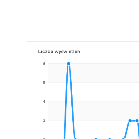
Liczba wyświetleń
6
5
4
3