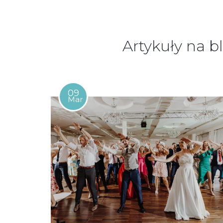
Artykuły na b
09
Mar