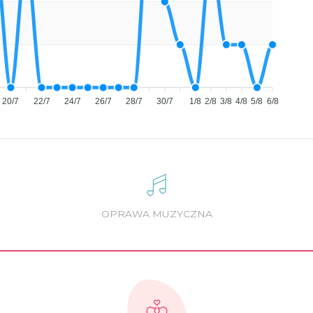
20/7
22/7
24/7
26/7
28/7
30/7
1/8
2/8
3/8
4/8
5/8
6/8
OPRAWA MUZYCZNA