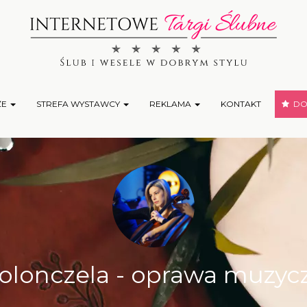
ŻE
STREFA WYSTAWCY
REKLAMA
KONTAKT
DOD
olonczela - oprawa muzyc