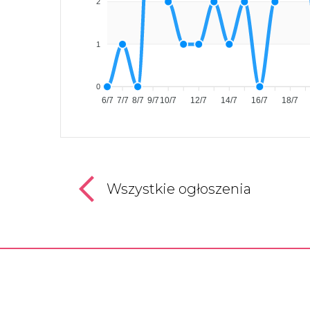
2
1
0
6/7
7/7
8/7
9/7
10/7
12/7
14/7
16/7
18/7
Wszystkie ogłoszenia