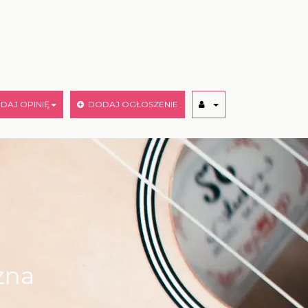
AJ OPINIĘ
DODAJ OGŁOSZENIE
zna