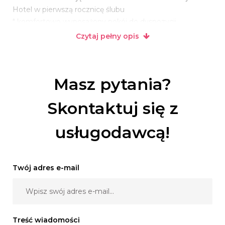
Hotel w pierwszą rocznicę ślubu
* komfortowo wyposażony pokój do dyspozycji
Nowożeńców
Czytaj pełny opis
* możliwość korzystania z patio
Masz pytania?
Ponadto zapewniamy zniżkę na zakupione alkohole oraz
atrakcyjne rabaty przy rezerwacji większej ilości pokoi.
Skontaktuj się z
usługodawcą!
Twój adres e-mail
Treść wiadomości