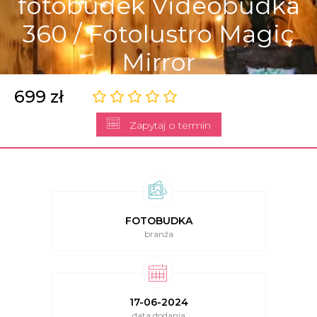
fotobudek Videobudka
360 / Fotolustro Magic
Mirror
699 zł
Zapytaj o termin
FOTOBUDKA
branża
17-06-2024
data dodania