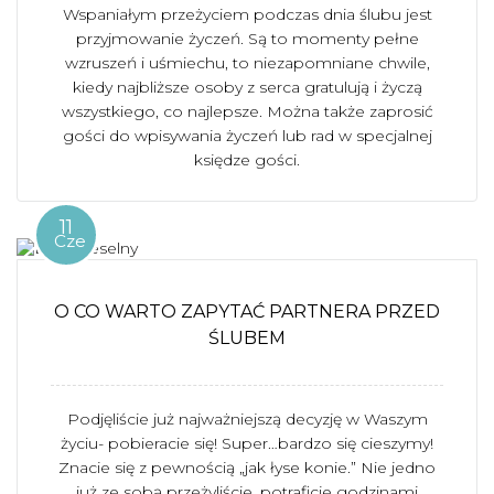
Wspaniałym przeżyciem podczas dnia ślubu jest
przyjmowanie życzeń. Są to momenty pełne
wzruszeń i uśmiechu, to niezapomniane chwile,
kiedy najbliższe osoby z serca gratulują i życzą
wszystkiego, co najlepsze. Można także zaprosić
gości do wpisywania życzeń lub rad w specjalnej
księdze gości.
11
Cze
O CO WARTO ZAPYTAĆ PARTNERA PRZED
ŚLUBEM
Podjęliście już najważniejszą decyzję w Waszym
życiu- pobieracie się! Super…bardzo się cieszymy!
Znacie się z pewnością „jak łyse konie.” Nie jedno
już ze sobą przeżyliście, potraficie godzinami