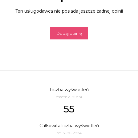
Ten usługodawca nie posiada jeszcze żadnej opinii
Dodaj opinię
Liczba wyświetleń
ostatnie 30 dni
55
Całkowita liczba wyświetleń
od 17-06-2024