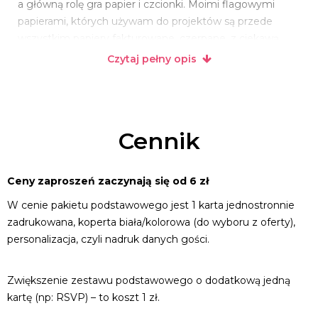
a główną rolę gra papier i czcionki. Moimi flagowymi
papierami, których używam do projektów są przede
wszystkim papiery fakturowane, czerpane, z ciekawą
strukturą, często pochodzą one z recyclingu i posiadają
Czytaj pełny opis
certyfikaty ekologiczne. Naturalne i subtelne kolory to
nieodłączny element moich papierowych produktów.
Co wyróżnia Love me Paper:
Cennik
Duża możliwość personalizacji
Możliwośc zamawiania próbek
Ciekawe projekty
Ceny zaproszeń zaczynają się od 6 zł
Indywidualne podejście do klienta
W cenie pakietu podstawowego jest 1 karta jednostronnie
Ręcznie wykonana papeteria
zadrukowana, koperta biała/kolorowa (do wyboru z oferty),
personalizacja, czyli nadruk danych gości.
Zwiększenie zestawu podstawowego o dodatkową jedną
kartę (np: RSVP) – to koszt 1 zł.