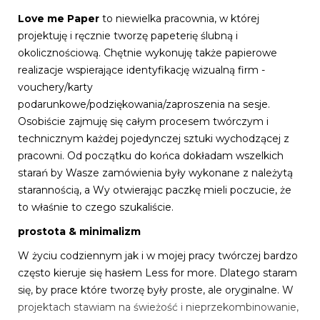
Love me Paper
to niewielka pracownia, w której
projektuję i ręcznie tworzę papeterię ślubną i
okolicznościową. Chętnie wykonuję także papierowe
realizacje wspierające identyfikację wizualną firm -
vouchery/karty
podarunkowe/podziękowania/zaproszenia na sesje.
Osobiście zajmuję się całym procesem twórczym i
technicznym każdej pojedynczej sztuki wychodzącej z
pracowni. Od początku do końca dokładam wszelkich
starań by Wasze zamówienia były wykonane z należytą
starannością, a Wy otwierając paczkę mieli poczucie, że
to właśnie to czego szukaliście.
prostota & minimalizm
W życiu codziennym jak i w mojej pracy twórczej bardzo
często kieruje się hasłem Less for more. Dlatego staram
się, by prace które tworzę były proste, ale oryginalne. W
projektach stawiam na świeżość i nieprzekombinowanie,