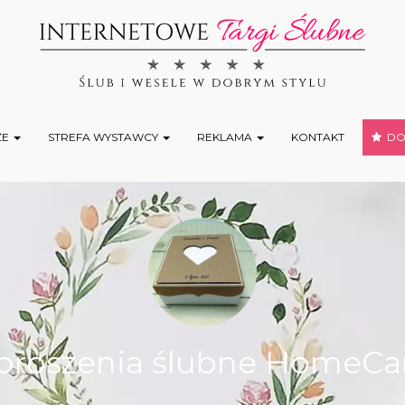
ŻE
STREFA WYSTAWCY
REKLAMA
KONTAKT
DOD
proszenia ślubne HomeCa