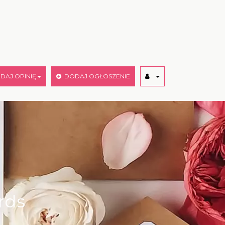
AJ OPINIĘ
DODAJ OGŁOSZENIE
rds