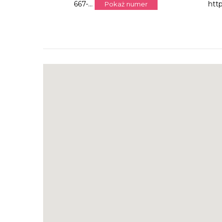
667-...
htt
Pokaż numer