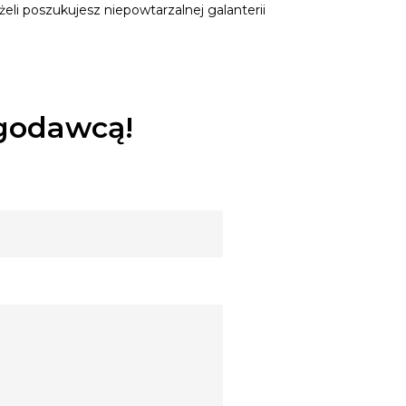
eli poszukujesz niepowtarzalnej galanterii
ugodawcą!