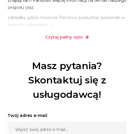
Znajdą tam Państwo więcej informacji na temat naszego
zespołu oraz
zakładkę gdzie możecie Państwo posłuchać piosenek w
naszym wykonaniu. :-)
Jeśli nasz zespół przypadnie Państwu do gustu
Czytaj pełny opis
zapraszam serdecznie do
kontaktu telefonicznego lub mailowego
Masz pytania?
Skontaktuj się z
usługodawcą!
Twój adres e-mail