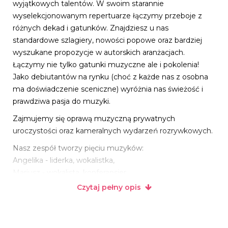
wyjątkowych talentów. W swoim starannie
wyselekcjonowanym repertuarze łączymy przeboje z
różnych dekad i gatunków. Znajdziesz u nas
standardowe szlagiery, nowości popowe oraz bardziej
wyszukane propozycje w autorskich aranżacjach.
Łączymy nie tylko gatunki muzyczne ale i pokolenia!
Jako debiutantów na rynku (choć z każde nas z osobna
ma doświadczenie sceniczne) wyróżnia nas świeżość i
prawdziwa pasja do muzyki.
Zajmujemy się oprawą muzyczną prywatnych
uroczystości oraz kameralnych wydarzeń rozrywkowych.
Nasz zespół tworzy pięciu muzyków:
Angelika - liderka, wokalistka,
Mariusz - wokalista, konferansjer,
Włodek- instrumenty klawiszowe,
Czytaj pełny opis
Emanuel - gitary,
Sebastian - perkusja.
Jesteśmy otwarci na Wasze propozycje. Szukasz