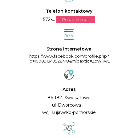
Telefon kontaktowy
572-...
Pokaż numer
Strona internetowa
https://www.facebook.com/profile.php?
id=100091349928418&mibextid=ZbWKwL
Adres
86-182 Świekatowo
ul. Dworcowa
woj. kujawsko-pomorskie