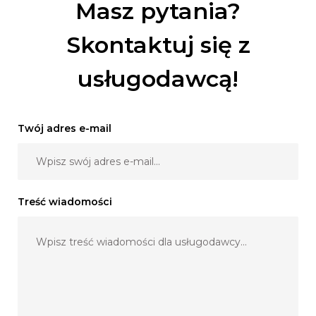
Masz pytania?
zespołu na imprezę? Z przyjemnością się tym zajmiemy!
Skontaktuj się z
Zapraszamy do kontaktu!
MelodyBand
usługodawcą!
Twój adres e-mail
Treść wiadomości