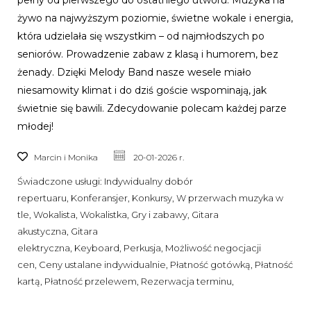
pełny od pierwszego do ostatniego utworu. Muzyka na
żywo na najwyższym poziomie, świetne wokale i energia,
która udzielała się wszystkim – od najmłodszych po
seniorów. Prowadzenie zabaw z klasą i humorem, bez
żenady. Dzięki Melody Band nasze wesele miało
niesamowity klimat i do dziś goście wspominają, jak
świetnie się bawili. Zdecydowanie polecam każdej parze
młodej!
Marcin i Monika
20-01-2026 r.
Świadczone usługi:
Indywidualny dobór
repertuaru, Konferansjer, Konkursy, W przerwach muzyka w
tle, Wokalista, Wokalistka, Gry i zabawy, Gitara
akustyczna, Gitara
elektryczna, Keyboard, Perkusja, Możliwość negocjacji
cen, Ceny ustalane indywidualnie, Płatność gotówką, Płatność
kartą, Płatność przelewem, Rezerwacja terminu,