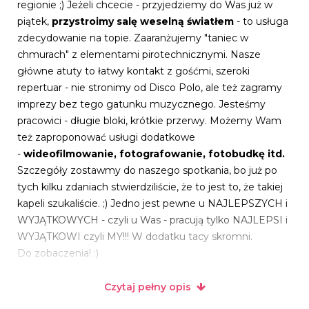
regionie ;) Jeżeli chcecie - przyjedziemy do Was już w
piątek,
przystroimy salę weselną światłem
- to usługa
zdecydowanie na topie. Zaaranżujemy "taniec w
chmurach" z elementami pirotechnicznymi. Nasze
główne atuty to łatwy kontakt z gośćmi, szeroki
repertuar - nie stronimy od Disco Polo, ale też zagramy
imprezy bez tego gatunku muzycznego. Jesteśmy
pracowici - długie bloki, krótkie przerwy. Możemy Wam
też zaproponować usługi dodatkowe
-
wideofilmowanie, fotografowanie, fotobudkę itd.
Szczegóły zostawmy do naszego spotkania, bo już po
tych kilku zdaniach stwierdziliście, że to jest to, że takiej
kapeli szukaliście. ;) Jedno jest pewne u NAJLEPSZYCH i
WYJĄTKOWYCH - czyli u Was - pracują tylko NAJLEPSI i
WYJĄTKOWI czyli MY!!! W dodatku tacy skromni.
Do zobaczenia! :)
Czytaj pełny opis