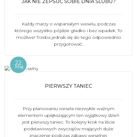
JAK NIE ZEPSUĆ SOBIE DNIA ŚLUBU?
Każdy marzy o wspaniałym weselu, podczas
którego wszystko pójdzie gładko i bez wpadek. To
możliwe! Trzeba jednak się do tego odpowiednio
przygotować.
22
Maj
PIERWSZY TANIEC
Przy planowaniu wesela niezwykle ważnym
elementem upiększającym ten wyjątkowy dzień
jest pierwszy taniec. To kolejny krok na liście
podstawowych zwyczajów mających duże
znaczenie podczas zabawy weselnej.