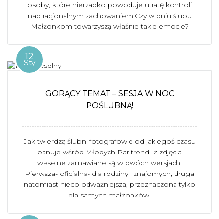
osoby, które nierzadko powoduje utratę kontroli
nad racjonalnym zachowaniem.Czy w dniu ślubu
Małżonkom towarzyszą właśnie takie emocje?
12
Sty
GORĄCY TEMAT – SESJA W NOC
POŚLUBNĄ!
Jak twierdzą ślubni fotografowie od jakiegoś czasu
panuje wśród Młodych Par trend, iż zdjęcia
weselne zamawiane są w dwóch wersjach.
Pierwsza- oficjalna- dla rodziny i znajomych, druga
natomiast nieco odważniejsza, przeznaczona tylko
dla samych małżonków.