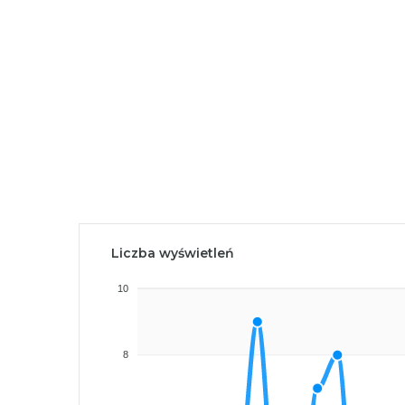
Liczba wyświetleń
10
8