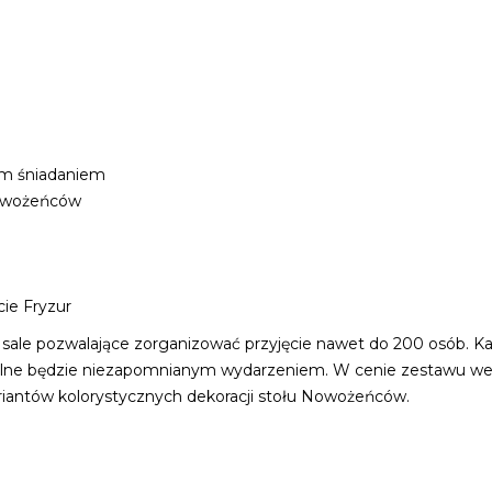
ym śniadaniem
Nowożeńców
cie Fryzur
le pozwalające zorganizować przyjęcie nawet do 200 osób. Każd
weselne będzie niezapomnianym wydarzeniem. W cenie zestawu w
iantów kolorystycznych dekoracji stołu Nowożeńców.