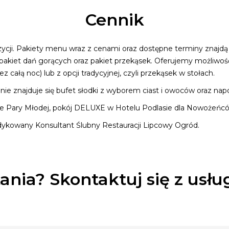
Cennik
zycji. Pakiety menu wraz z cenami oraz dostępne terminy znajd
iet dań gorących oraz pakiet przekąsek. Oferujemy możliwość 
 całą noc) lub z opcji tradycyjnej, czyli przekąsek w stołach.
e znajduje się bufet słodki z wyborem ciast i owoców oraz napoj
Pary Młodej, pokój DELUXE w Hotelu Podlasie dla Nowożeńców g
dykowany Konsultant Ślubny Restauracji Lipcowy Ogród.
ania? Skontaktuj się z usł