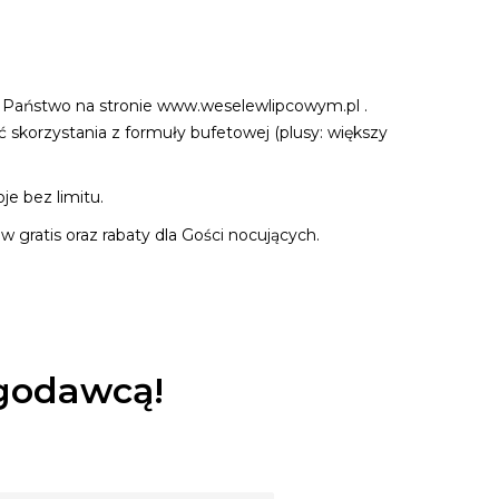
ą Państwo na stronie www.weselewlipcowym.pl .
skorzystania z formuły bufetowej (plusy: większy
e bez limitu.
ratis oraz rabaty dla Gości nocujących.
ugodawcą!