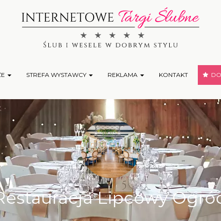
ŻE
STREFA WYSTAWCY
REKLAMA
KONTAKT
DOD
Restauracja Lipcowy Ogró