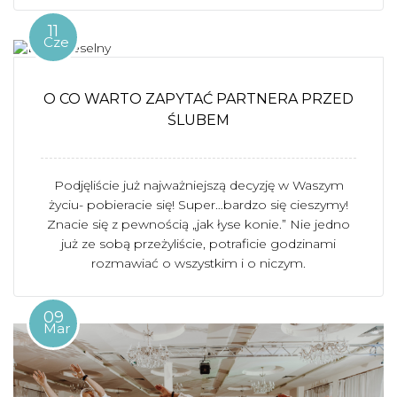
11
Cze
O CO WARTO ZAPYTAĆ PARTNERA PRZED
ŚLUBEM
Podjęliście już najważniejszą decyzję w Waszym
życiu- pobieracie się! Super…bardzo się cieszymy!
Znacie się z pewnością „jak łyse konie.” Nie jedno
już ze sobą przeżyliście, potraficie godzinami
rozmawiać o wszystkim i o niczym.
09
Mar