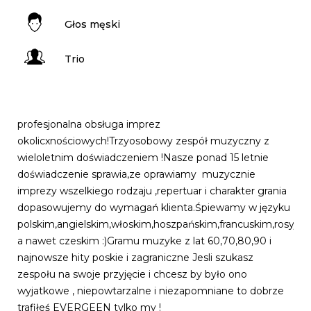
Głos męski
Trio
profesjonalna obsługa imprez
okolicxnościowych!Trzyosobowy zespół muzyczny z
wieloletnim doświadczeniem !Nasze ponad 15 letnie
doświadczenie sprawia,ze oprawiamy muzycznie
imprezy wszelkiego rodzaju ,repertuar i charakter grania
dopasowujemy do wymagań klienta.Śpiewamy w języku
polskim,angielskim,włoskim,hoszpańskim,francuskim,rosyjsk
a nawet czeskim :)Gramu muzyke z lat 60,70,80,90 i
najnowsze hity poskie i zagraniczne Jesli szukasz
zespołu na swoje przyjęcie i chcesz by było ono
wyjatkowe , niepowtarzalne i niezapomniane to dobrze
trafiłeś EVERGEEN tylko my !