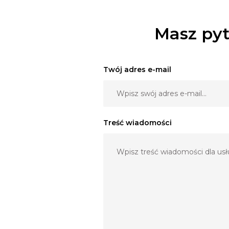
Dsotępna ilość: 4 szt.
Wymagana kaucja, dowóz na terenie Wrocławia za 
Masz pyt
Nie wysyłam kurierem.
Zapraszam do kontaktu!
Twój adres e-mail
Treść wiadomości