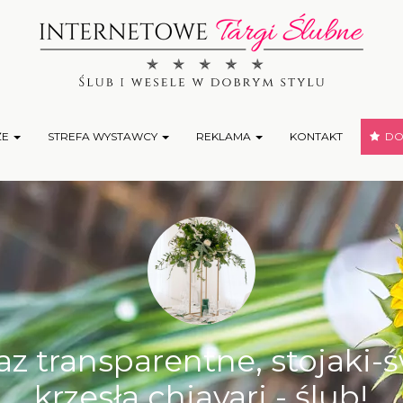
ŻE
STREFA WYSTAWCY
REKLAMA
KONTAKT
DOD
az transparentne, stojaki-
krzesła chiavari - ślub!