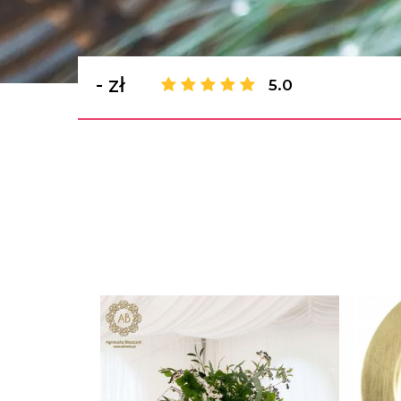
- zł
5.0