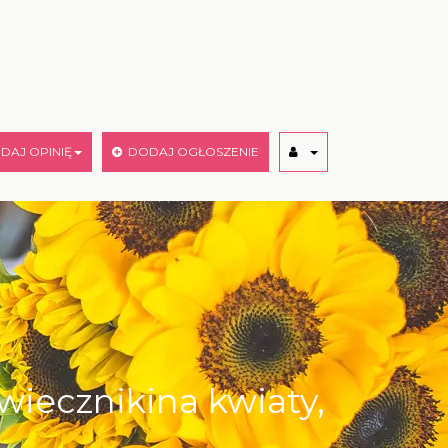
AJ OPINIĘ
DODAJ OGŁOSZENIE
świecznikina kwiaty,