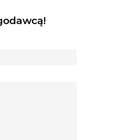
ugodawcą!